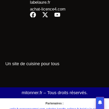
labelaure.fr
achat-licence4.com
Un site de cuisine pour tous
mitonner.fr – Tous droits réservés.
Partenaires :
uplix.fr
·
pensepourmoi.com
·
acheter-lunette-eclipse.fr
·
trajet a la carte